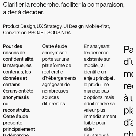
Clarifier la recherche, faciliter la comparaison,
aider à décider.
Product Design, UX Strategy, UI Design, Mobile-first,
Conversion, PROJET SOUS NDA
Pour des
Cette étude
En analysant
Pa
raisons de
anonymisée
l’expérience
d’
confidentialité,
porte sur une
existante sur
la marque, les
plateforme de
mobile, j’ai
mo
contenus, les
recherche
identifié un
données et
d’hébergements
enjeu principal :
re
certains
agrégeant de
le produit ne
écrans ont été
nombreuses
manque pas
à 
anonymisés
sources
d’options, mais
ou
différentes.
il doit rendre sa
pl
reconstruits.
valeur plus
Cette étude
immédiatement
d’a
présente
lisible pour
principalement
aider
cho
la démarche,
l’utilisateur à