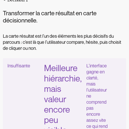
Transformer la carte résultat en carte
décisionnelle.
La carte résultat est l’un des éléments les plus décisifs du
parcours : c’est là que l’utilisateur compare, hésite, puis choisit
de cliquer ou non.
Insuffisante
Meilleure
L’interface
gagne en
hiérarchie,
clarté,
mais
mais
l’utilisateur
ne
valeur
comprend
encore
pas
encore
peu
assez vite
ce qui rend