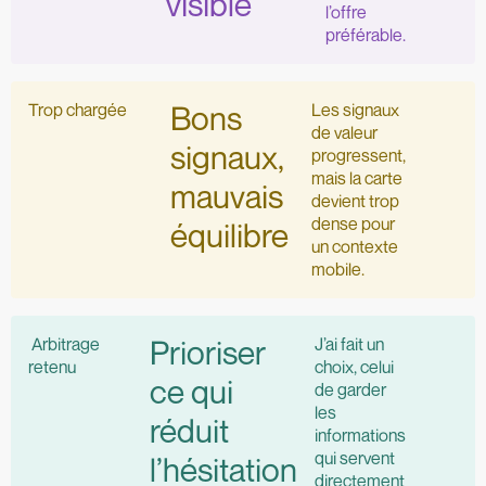
visible
l’offre
préférable.
Trop chargée
Bons
Les signaux
de valeur
signaux,
progressent,
mais la carte
mauvais
devient trop
dense pour
équilibre
un contexte
mobile.
Arbitrage
Prioriser
J’ai fait un
retenu
choix, celui
ce qui
de garder
les
réduit
informations
qui servent
l’hésitation
directement